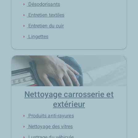
Désodorisants
arrow_right
Entretien textiles
arrow_right
Entretien du cuir
arrow_right
Lingettes
arrow_right
Nettoyage carrosserie et
extérieur
Produits anti-rayures
arrow_right
Nettoyage des vitres
arrow_right
Lustrage du véhicule
arrow_right