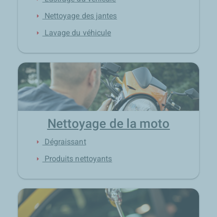
Nettoyage des jantes
arrow_right
Lavage du véhicule
arrow_right
Nettoyage de la moto
Dégraissant
arrow_right
Produits nettoyants
arrow_right