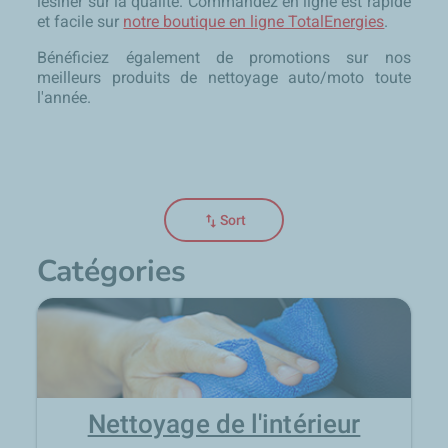
lésiner sur la qualité. Commandez en ligne est rapide
et facile sur
notre boutique en ligne TotalEnergies
.
Bénéficiez également de promotions sur nos
meilleurs produits de nettoyage auto/moto toute
l'année.
swap_vert
Sort
Catégories
Nettoyage de l'intérieur