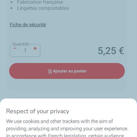
Fabrication française
Lingettes compostables
Fiche de sécurité
Quantité
−
+
5,25 €
Prix
Ajouter au panier
add_shopping_cart
Description
Respect of your privacy
We use cookies and other trackers with the aim of
Lingettes nettoyantes pour
providing, analyzing and improving your user experience.
plastiques Wash
In accordance with French legislation, certain audience