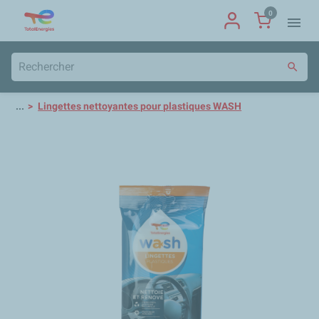
0
menu
search
...
Lingettes nettoyantes pour plastiques WASH