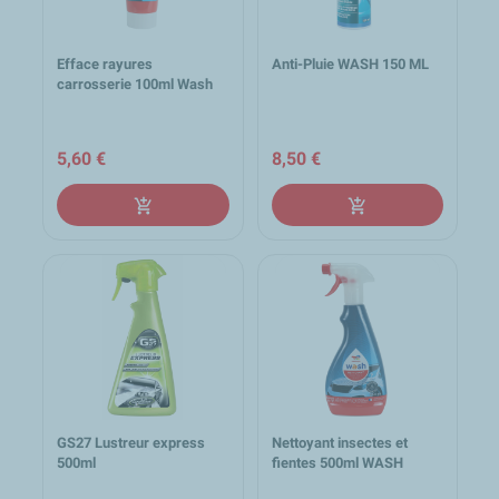
Efface rayures
Anti-Pluie WASH 150 ML
carrosserie 100ml Wash
5,60 €
8,50 €
add_shopping_cart
add_shopping_cart
GS27 Lustreur express
Nettoyant insectes et
500ml
fientes 500ml WASH