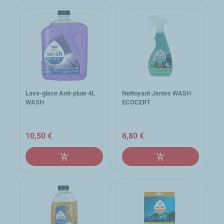
Lave-glace Anti-pluie 4L
Nettoyant Jantes WASH
WASH
ECOCERT
10,50 €
8,80 €
add_shopping_cart
add_shopping_cart