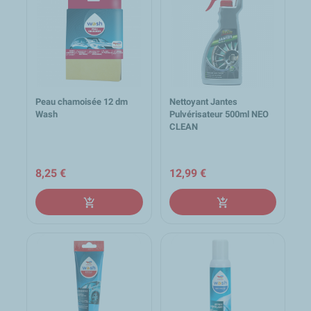
Peau chamoisée 12 dm
Nettoyant Jantes
Wash
Pulvérisateur 500ml NEO
CLEAN
8,25 €
12,99 €
add_shopping_cart
add_shopping_cart