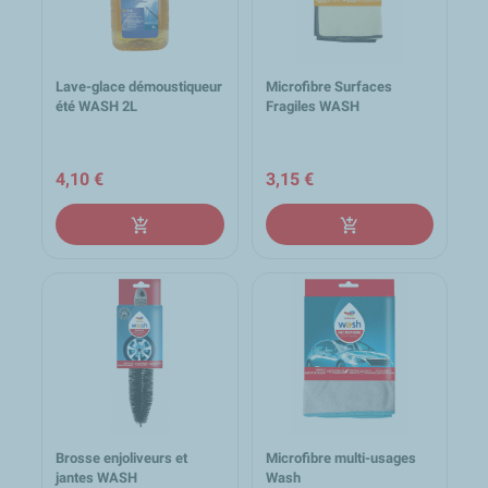
Lave-glace démoustiqueur
Microfibre Surfaces
été WASH 2L
Fragiles WASH
4,10 €
3,15 €
add_shopping_cart
add_shopping_cart
Brosse enjoliveurs et
Microfibre multi-usages
jantes WASH
Wash