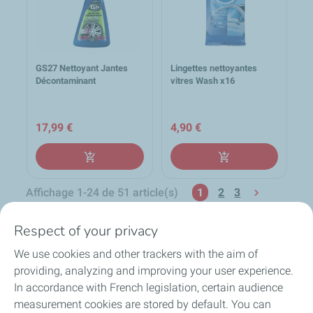
GS27 Nettoyant Jantes
Lingettes nettoyantes
Décontaminant
vitres Wash x16
17,99 €
4,90 €
add_shopping_cart
add_shopping_cart
Affichage 1-24 de 51 article(s)
1
2
3

Retour en haut
Respect of your privacy

We use cookies and other trackers with the aim of
providing, analyzing and improving your user experience.
local_shipping
group
lock
In accordance with French legislation, certain audience
loop
measurement cookies are stored by default. You can