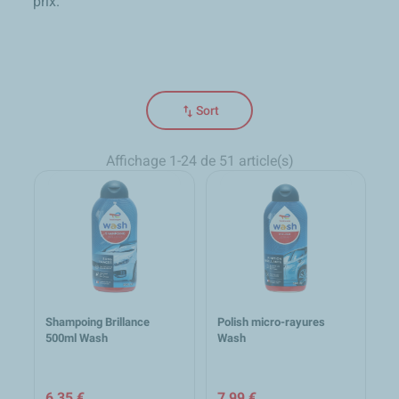
prix.
swap_vert
Sort
Affichage 1-24 de 51 article(s)
Shampoing Brillance
Polish micro-rayures
500ml Wash
Wash
6,35 €
7,99 €