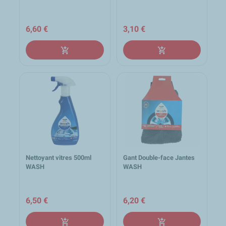
6,60 €
3,10 €
add_shopping_cart
add_shopping_cart
Nettoyant vitres 500ml
Gant Double-face Jantes
WASH
WASH
6,50 €
6,20 €
add_shopping_cart
add_shopping_cart