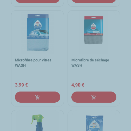
Microfibre pour vitres
Microfibre de séchage
WASH
WASH
3,99 €
4,90 €
add_shopping_cart
add_shopping_cart