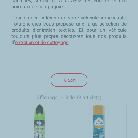
bactéries, surtout si vous avez des enfants et des
animaux de compagnie.
Pour garder l'intérieur de votre véhicule impeccable,
TotalEnergies vous propose une large sélection de
produits d'entretien textiles. Et pour un véhicule
toujours plus propre découvrez tous nos produits
d'
entretien et de nettoyage
.
swap_vert
Sort
Affichage 1-18 de 18 article(s)