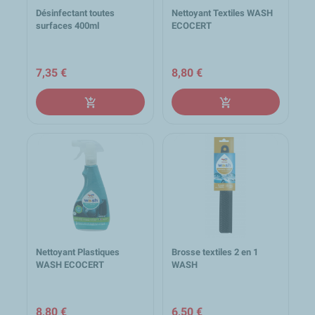
Désinfectant toutes
Nettoyant Textiles WASH
surfaces 400ml
ECOCERT
7,35 €
8,80 €
add_shopping_cart
add_shopping_cart
Nettoyant Plastiques
Brosse textiles 2 en 1
WASH ECOCERT
WASH
8,80 €
6,50 €