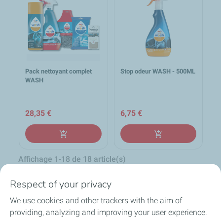
Pack nettoyant complet
Stop odeur WASH - 500ML
WASH
28,35 €
6,75 €
add_shopping_cart
add_shopping_cart
Affichage 1-18 de 18 article(s)
Retour en haut
Respect of your privacy

We use cookies and other trackers with the aim of
providing, analyzing and improving your user experience.