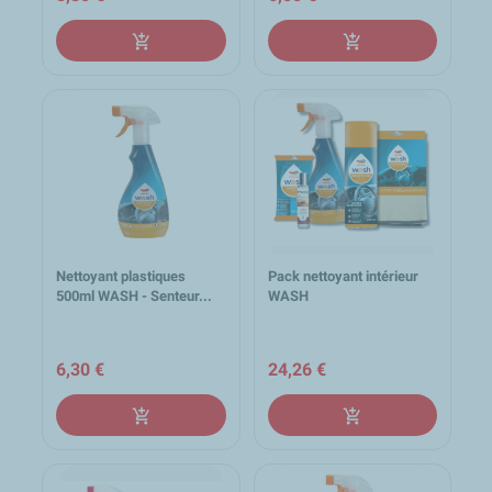
add_shopping_cart
add_shopping_cart
Nettoyant plastiques
Pack nettoyant intérieur
500ml WASH - Senteur...
WASH
6,30 €
24,26 €
add_shopping_cart
add_shopping_cart