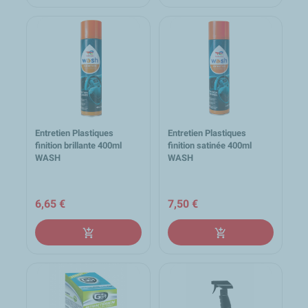
Entretien Plastiques
Entretien Plastiques
finition brillante 400ml
finition satinée 400ml
WASH
WASH
6,65 €
7,50 €
add_shopping_cart
add_shopping_cart