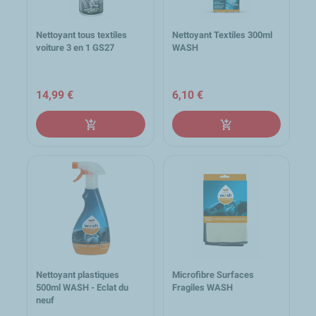
Nettoyant tous textiles
Nettoyant Textiles 300ml
voiture 3 en 1 GS27
WASH
14,99 €
6,10 €
add_shopping_cart
add_shopping_cart
Nettoyant plastiques
Microfibre Surfaces
500ml WASH - Eclat du
Fragiles WASH
neuf