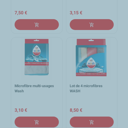
7,50 €
3,15 €
add_shopping_cart
add_shopping_cart
Microfibre multi-usages
Lot de 4 microfibres
Wash
WASH
3,10 €
8,50 €
add_shopping_cart
add_shopping_cart