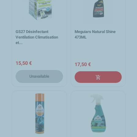
GS27 Désinfectant
Meguiars Natural Shine
Ventilation Climatisation
473ML
et...
15,50 €
17,50 €
Unavailable
add_shopping_cart