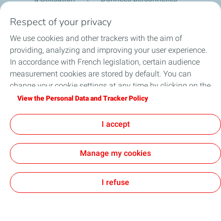
Respect of your privacy
Nos Univers

We use cookies and other trackers with the aim of
Liens utiles

providing, analyzing and improving your user experience.
Mentions Légales

In accordance with French legislation, certain audience
Sites de la compagnie TotalEnergies

measurement cookies are stored by default. You can
© 2026 - TotalEnergies
change your cookie settings at any time by clicking on the
"Manage my cookies" button. By clicking on the "Accept"
View the Personal Data and Tracker Policy
button, you agree that we may store all cookies on your
device. If you click on "Decline", only the technical cookies
I accept
required for the site to function correctly will be used. For
more information, refer to the "Personal Data and Tracker
Manage my cookies
Policy" page.
I refuse