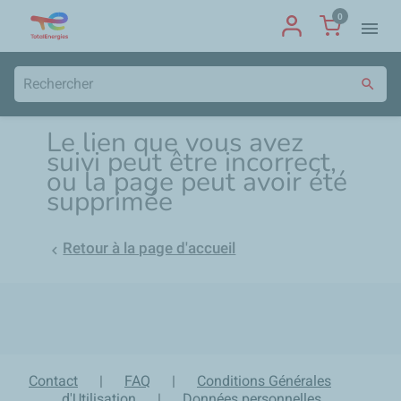
0
menu
search
Le lien que vous avez
suivi peut être incorrect,
ou la page peut avoir été
supprimée
Retour à la page d'accueil

local_shipping
group
lock
loop
Expédition sous 24h en
Un équipe d'experts à
Paiement sécurisé et
Retour produit sur 30 jours
France Métropolitaine
votre écoute
confidentiel
Contact
|
FAQ
|
Conditions Générales
d'Utilisation
|
Données personnelles