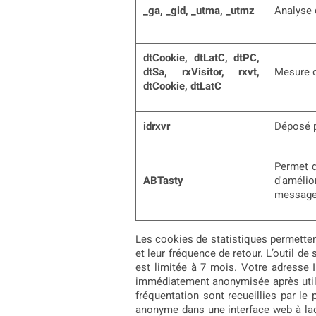
_ga, _gid, _utma, _utmz
Analyse d
dtCookie, dtLatC, dtPC,
dtSa,
rxVisitor, rxvt,
Mesure d
dtCookie, dtLatC
idrxvr
Déposé pa
Permet d
ABTasty
d'amélio
messages
Les cookies de statistiques permettent
et leur fréquence de retour. L’outil de
est limitée à 7 mois. Votre adresse I
immédiatement anonymisée après utilis
fréquentation sont recueillies par le
anonyme dans une interface web à laque