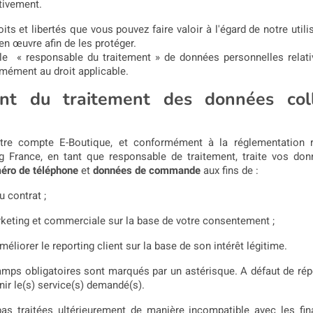
tivement.
its et libertés que vous pouvez faire valoir à l'égard de notre uti
n œuvre afin de les protéger.
e « responsable du traitement » de données personnelles relativ
mément au droit applicable.
ment du traitement des données col
tre compte E-Boutique, et conformément à la réglementation r
g France,
en tant que responsable de traitement, traite vos do
éro de téléphone
et
données de commande
aux fins
de :
u contrat ;
rketing et commerciale s
ur la base de votre consentement ;
méliorer le reporting client sur la base de son intérêt légitime.
amps obligatoires sont marqués par un astérisque. A défaut de ré
ir le(s) service(s) demandé(s).
s traitées ultérieurement de manière incompatible avec les fina