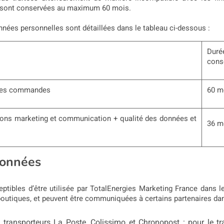
s sont conservées au maximum 60 mois.
nées personnelles sont détaillées dans le tableau ci-dessous :
Du
cons
i des commandes
60 m
tions marketing et communication + qualité
des données et
36 m
données
tibles d’être utilisée par TotalEnergies Marketing France dans 
outiques, et peuvent être communiquées à certains partenaires dan
 transporteurs La Poste, Colissimo et Chronopost : pour le trai