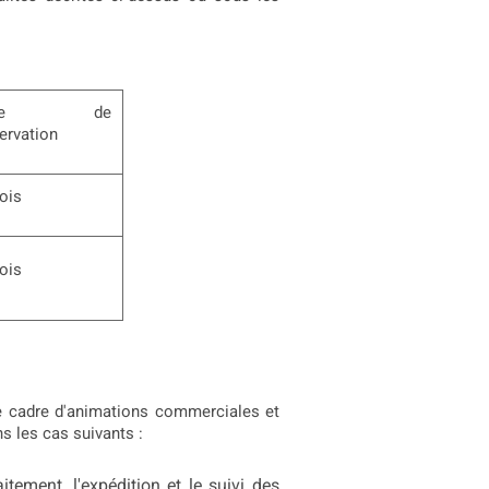
rée de
ervation
ois
ois
le cadre d'animations commerciales et
s les cas suivants :
tement, l'expédition et le suivi des