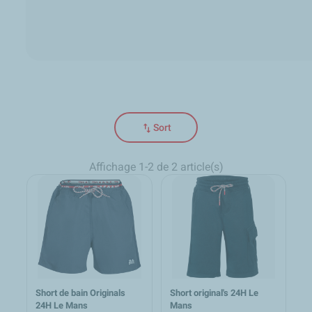
swap_vert
Sort
Affichage 1-2 de 2 article(s)
Short de bain Originals
Short original's 24H Le
24H Le Mans
Mans