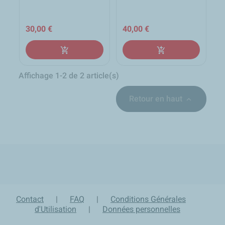
30,00 €
40,00 €
add_shopping_cart
add_shopping_cart
Affichage 1-2 de 2 article(s)
Retour en haut

local_shipping
group
lock
loop
Expédition sous 24h en
Un équipe d'experts à
Paiement sécurisé et
Retour produit sur 30 jours
France Métropolitaine
votre écoute
confidentiel
Contact
|
FAQ
|
Conditions Générales
d'Utilisation
|
Données personnelles