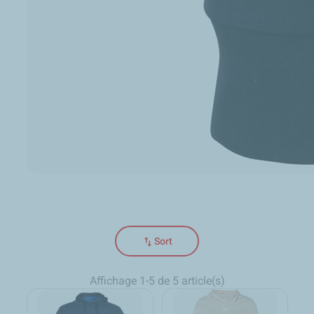
swap_vert
Sort
Affichage 1-5 de 5 article(s)