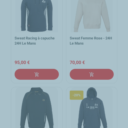
Sweat Racing à capuche
Sweat Femme Rose - 24H
24H Le Mans
Le Mans
95,00 €
70,00 €
add_shopping_cart
add_shopping_cart
-20%