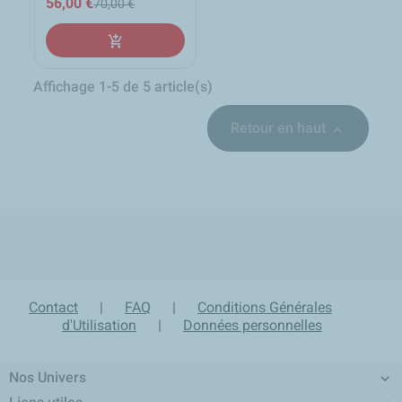
56,00 €
70,00 €
add_shopping_cart
Affichage 1-5 de 5 article(s)
Retour en haut

local_shipping
group
lock
loop
Expédition sous 24h en
Un équipe d'experts à
Paiement sécurisé et
Retour produit sur 30 jours
France Métropolitaine
votre écoute
confidentiel
Contact
|
FAQ
|
Conditions Générales
d'Utilisation
|
Données personnelles
Nos Univers
