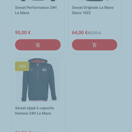
Sweat Performance 24H
Sweat Originals Le Mans
Le Mans
Since 1923
95,00 €
64,00 €
80,00 €
add_shopping_cart
add_shopping_cart
-20%
Sweat zippé à capuche
Homme 24H Le Mans