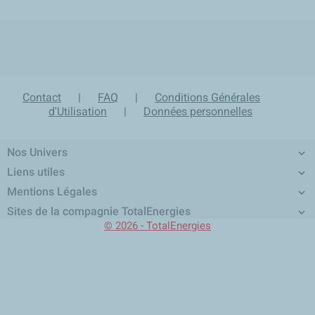
local_shipping
group
lock
loop
Expédition sous 24h en
Un équipe d'experts à
Paiement sécurisé et
Retour produit sur 30 jours
France Métropolitaine
votre écoute
confidentiel
Contact
|
FAQ
|
Conditions Générales
d'Utilisation
|
Données personnelles
Nos Univers

Liens utiles

Mentions Légales

Sites de la compagnie TotalEnergies

© 2026 - TotalEnergies