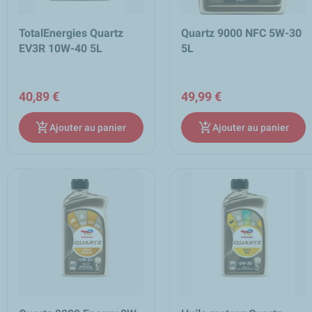
TotalEnergies Quartz
Quartz 9000 NFC 5W-30
EV3R 10W-40 5L
5L
40,89 €
49,99 €
add_shopping_cart
add_shopping_cart
Ajouter au panier
Ajouter au panier