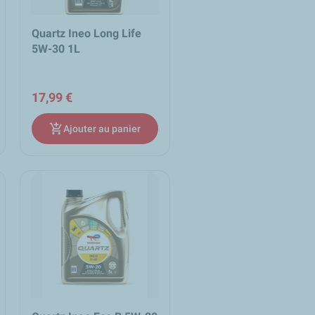
Quartz Ineo Long Life
5W-30 1L
17,99 €
add_shopping_cart
Ajouter au panier