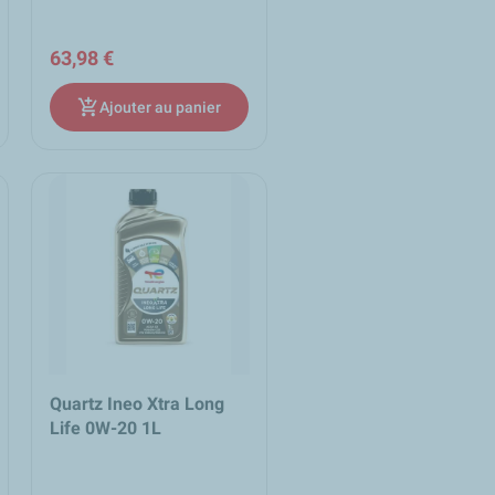
63,98 €
add_shopping_cart
Ajouter au panier
Quartz Ineo Xtra Long
Life 0W-20 1L