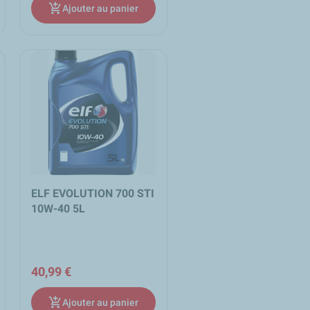
add_shopping_cart
Ajouter au panier
ELF EVOLUTION 700 STI
10W-40 5L
40,99 €
add_shopping_cart
Ajouter au panier