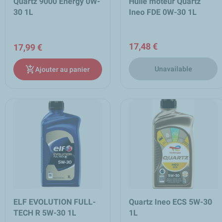
Quartz 9000 Energy 0W-
Huile moteur Quartz
30 1L
Ineo FDE 0W-30 1L
17,48 €
17,99 €
add_shopping_cart
Unavailable
Ajouter au panier
ELF EVOLUTION FULL-
Quartz Ineo ECS 5W-30
TECH R 5W-30 1L
1L