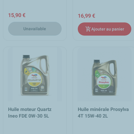
15,90 €
16,99 €
add_shopping_cart
Unavailable
Ajouter au panier
Huile moteur Quartz
Huile minérale Prosylva
Ineo FDE 0W-30 5L
4T 15W-40 2L