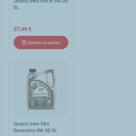
Quartz Ineo Eco B 5W-20
5L
57,49 €
add_shopping_cart
Ajouter au panier
Quartz Ineo Xtra
Dynamics 0W-20 5L