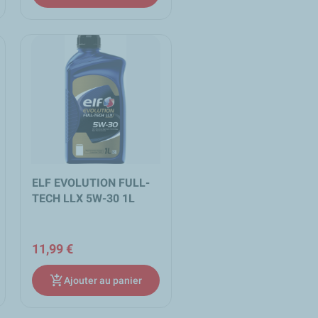
ELF EVOLUTION FULL-
TECH LLX 5W-30 1L
11,99 €
add_shopping_cart
Ajouter au panier