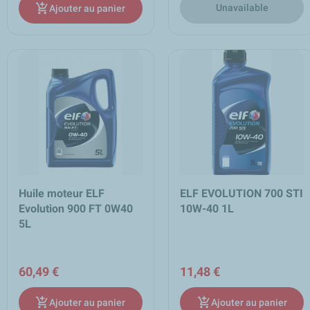
add_shopping_cart
Unavailable
Ajouter au panier
Huile moteur ELF
ELF EVOLUTION 700 STI
Evolution 900 FT 0W40
10W-40 1L
5L
60,49 €
11,48 €
add_shopping_cart
add_shopping_cart
Ajouter au panier
Ajouter au panier