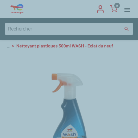
0
menu
search
...
Nettoyant plastiques 500ml WASH - Eclat du neuf