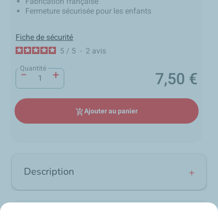
Fabrication française
Fermeture sécurisée pour les enfants
Fiche de sécurité
5
/
5
-
2
avis
Quantité
−
+
7,50 €
Prix
Ajouter au panier
add_shopping_cart
Description
Le Nettoyant Plastiques WASH a été spécialement
développé pour l'entretien et la rénovation des
intérieurs de voiture. Il nettoie en profondeur tous les