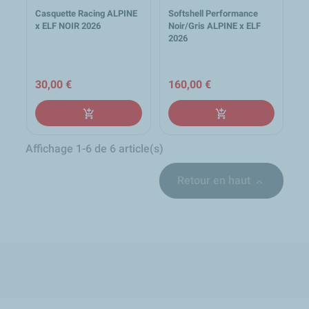
Casquette Racing ALPINE
Softshell Performance
x ELF NOIR 2026
Noir/Gris ALPINE x ELF
2026
30,00 €
160,00 €
add_shopping_cart
add_shopping_cart
Affichage 1-6 de 6 article(s)
Retour en haut

local_shipping
group
lock
loop
Expédition sous 24h en
Un équipe d'experts à
Paiement sécurisé et
Retour produit sur 30 jours
France Métropolitaine
votre écoute
confidentiel