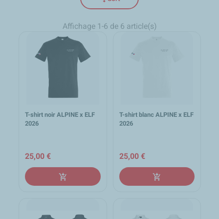
Affichage 1-6 de 6 article(s)
T-shirt noir ALPINE x ELF
T-shirt blanc ALPINE x ELF
2026
2026
25,00 €
25,00 €
add_shopping_cart
add_shopping_cart