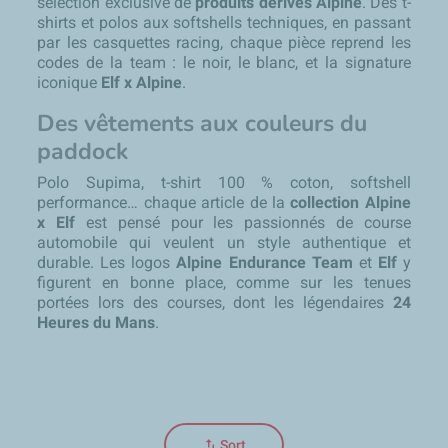
sélection exclusive de
produits dérivés Alpine
. Des t-
shirts et polos aux softshells techniques, en passant
par les casquettes racing, chaque pièce reprend les
codes de la team : le noir, le blanc, et la signature
iconique
E
lf x Alpine
.
Des vêtements aux couleurs du
paddock
Polo Supima, t-shirt 100 % coton, softshell
performance… chaque article de la
collection Alpine
x Elf
est pensé pour les passionnés de course
automobile qui veulent un style authentique et
durable. Les logos
Alpine Endurance Team
et
E
lf
y
figurent en bonne place, comme sur les tenues
portées lors des courses, dont les légendaires
24
Heures du Mans
.
swap_vert
Sort