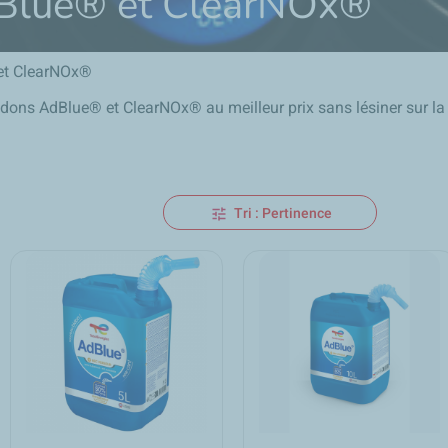
Blue® et ClearNOx®
et ClearNOx®
bidons
AdBlue® et ClearNOx® au meilleur prix sans lésiner sur la 
Tri : Pertinence