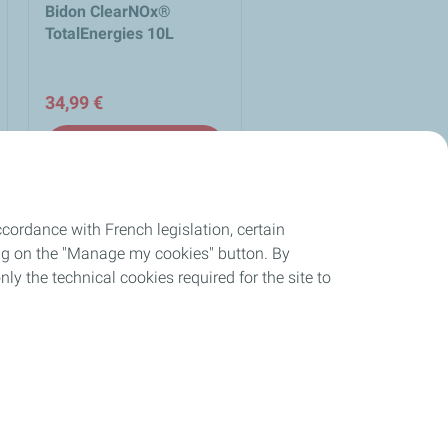
Bidon ClearNOx®
TotalEnergies 10L
34,99 €
add_shopping_cart
Ajouter au panier
cordance with French legislation, certain
ing on the "Manage my cookies" button. By
et
loop
nly the technical cookies required for the site to
Retour produit sur 30 jours
personnelles
Sites de la compagnie
TotalEnergies