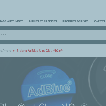
NNAGE AUTO/MOTO
HUILES ET GRAISSES
PRODUITS DÉRIVÉS
CARTES 
to/moto
Bidons AdBlue® et ClearNOx®