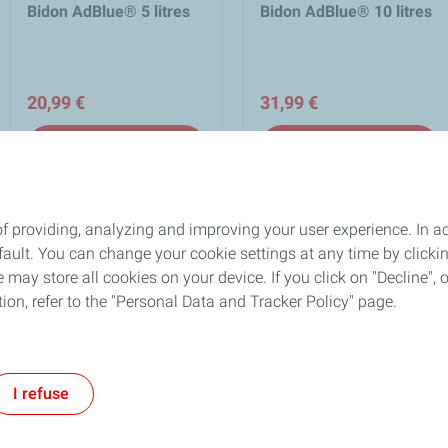
Bidon AdBlue® 5 litres
Bidon AdBlue® 10 litres
20,99 €
31,99 €
add_shopping_cart
add_shopping_cart
Ajouter au panier
Ajouter au panier
Affichage 1-3 de 3 article(s)
f providing, analyzing and improving your user experience. In ac
ult. You can change your cookie settings at any time by click
Un équipe d'experts à votre
Paiement sécurisé 
lock
 may store all cookies on your device. If you click on "Decline", o
écoute
confidentiel
tion, refer to the "Personal Data and Tracker Policy" page.
FAQ
|
Conditions Générales d'Utilisation
|
Données 
I refuse
iens utiles
Mentions Légales
© 2026 - TotalEnergies