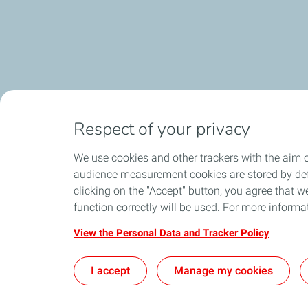
Respect of your privacy
We use cookies and other trackers with the aim o
audience measurement cookies are stored by defa
Expédition sous 24h en France
local_shipping
group
clicking on the "Accept" button, you agree that we
Métropolitaine
function correctly will be used. For more informa
View the Personal Data and Tracker Policy
Contact
|
I accept
Manage my cookies
Nos Univers
L