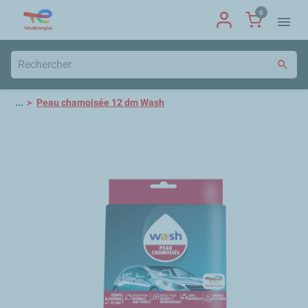
0
menu
search
...
Peau chamoisée 12 dm Wash