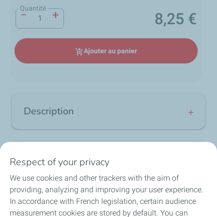
Quantité
−
+
8,25 €
Prix
Ajouter au panier
add_shopping_cart
Description
Séchez votre véhicule avec la peau
chamoisée Wash
Avis
Respect of your privacy
We use cookies and other trackers with the aim of
5
TotalEnergies vous propose des produits de grande
/
5
providing, analyzing and improving your user experience.
qualité jusqu'au séchage de votre véhicule.
local_shipping
group
lock
In accordance with French legislation, certain audience
loop
Après le lavage, à la maison ou en station, la peau
measurement cookies are stored by default. You can