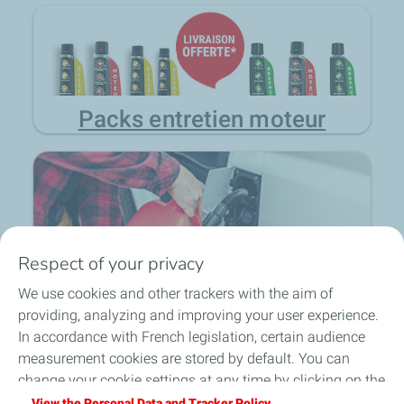
Packs entretien moteur
Respect of your privacy
Jerricans et contenants
We use cookies and other trackers with the aim of
providing, analyzing and improving your user experience.
local_shipping
group
lock
In accordance with French legislation, certain audience
loop
measurement cookies are stored by default. You can
change your cookie settings at any time by clicking on the
Expédition sous 24h en
Un équipe d'experts à
Paiement sécurisé et
Retour produit sur 30 jours
France Métropolitaine
votre écoute
confidentiel
"Manage my cookies" button. By clicking on the "Accept"
View the Personal Data and Tracker Policy