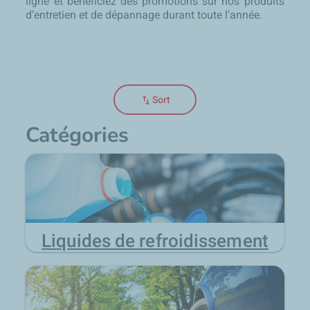
ligne et bénéficiez des promotions sur nos produits
d’entretien et de dépannage durant toute l’année.
swap_vert
Sort
Catégories
Liquides de refroidissement