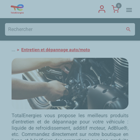
0
menu
search
...
Entretien et dépannage auto/moto
TotalEnergies vous propose les meilleurs produits
d’entretien et de dépannage pour votre véhicule :
liquide de refroidissement, additif moteur, AdBlue®,
etc. Commandez directement sur notre boutique en