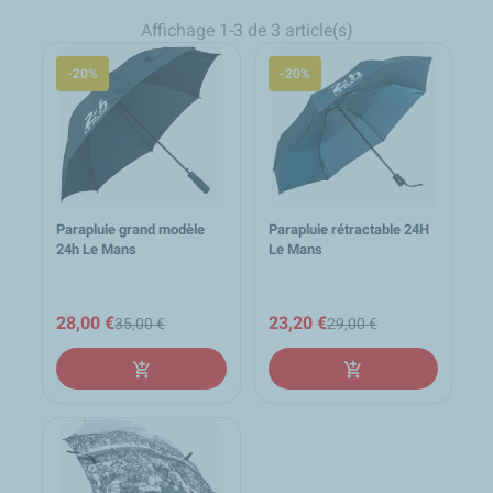
Affichage 1-3 de 3 article(s)
-20%
-20%
Parapluie grand modèle
Parapluie rétractable 24H
24h Le Mans
Le Mans
28,00 €
23,20 €
35,00 €
29,00 €
add_shopping_cart
add_shopping_cart