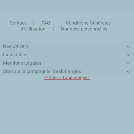
Expédition sous 24h en
Un équipe d'experts à
Paiement sécurisé et
Retour produit sur 30 jours
France Métropolitaine
votre écoute
confidentiel
Contact
|
FAQ
|
Conditions Générales
d'Utilisation
|
Données personnelles
Nos Univers

Liens utiles

Mentions Légales

Sites de la compagnie TotalEnergies

© 2026 - TotalEnergies