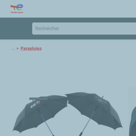
...
Parapluies