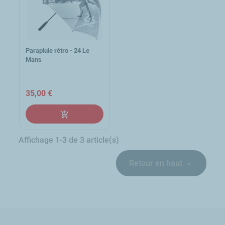
Parapluie rétro - 24 Le
Mans
35,00 €
add_shopping_cart
Affichage 1-3 de 3 article(s)
Retour en haut

local_shipping
group
lock
loop