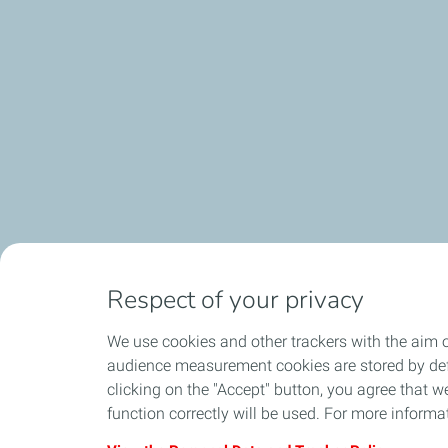
Respect of your privacy
We use cookies and other trackers with the aim o
audience measurement cookies are stored by defa
Expédition sous 24h en France
local_shipping
group
clicking on the "Accept" button, you agree that we
Métropolitaine
function correctly will be used. For more informa