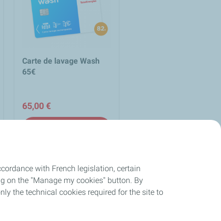
Carte de lavage Wash
65€
65,00 €
add_shopping_cart
Ajouter au panier
cordance with French legislation, certain
ing on the "Manage my cookies" button. By
et
loop
nly the technical cookies required for the site to
Retour produit sur 30 jours