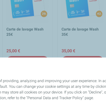
Carte de lavage Wash
Carte de lavage Wash
25€
35€
25,00 €
35,00 €
add_shopping_cart
add_shopping_cart
Ajouter au panier
Ajouter au panier
Affichage 1-3 de 3 article(s)
f providing, analyzing and improving your user experience. In ac
ult. You can change your cookie settings at any time by click
Un équipe d'experts à votre
Paiement sécurisé 
lock
 may store all cookies on your device. If you click on "Decline", o
écoute
confidentiel
tion, refer to the "Personal Data and Tracker Policy" page.