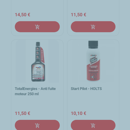
14,50 €
11,50 €
add_shopping_cart
add_shopping_cart
TotalEnergies - Anti fuite
Start Pilot - HOLTS
moteur 250 ml
11,50 €
10,10 €
add_shopping_cart
add_shopping_cart