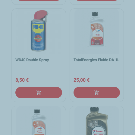
WD40 Double Spray
TotalEnergies Fluide DA 1L
8,50 €
25,00 €
add_shopping_cart
add_shopping_cart