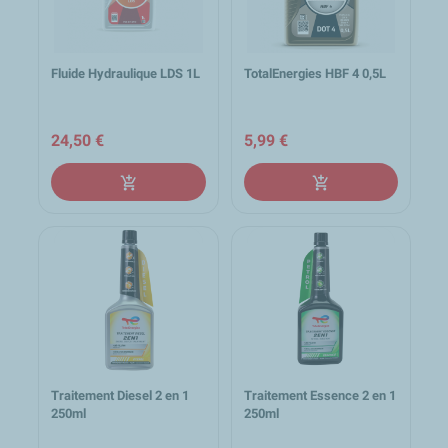
Fluide Hydraulique LDS 1L
TotalEnergies HBF 4 0,5L
24,50 €
5,99 €
add_shopping_cart
add_shopping_cart
Traitement Diesel 2 en 1
Traitement Essence 2 en 1
250ml
250ml