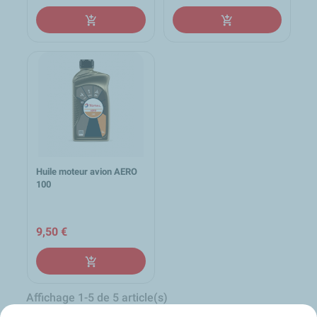
add_shopping_cart
add_shopping_cart
Huile moteur avion AERO
100
9,50 €
add_shopping_cart
Affichage 1-5 de 5 article(s)