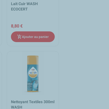
Lait Cuir WASH
ECOCERT
8,80 €
add_shopping_cart
Ajouter au panier
Nettoyant Textiles 300ml
WASH