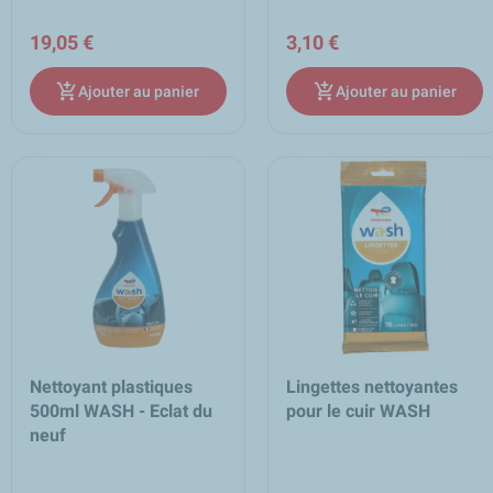
19,05 €
3,10 €
add_shopping_cart
add_shopping_cart
Ajouter au panier
Ajouter au panier
Nettoyant plastiques
Lingettes nettoyantes
500ml WASH - Eclat du
pour le cuir WASH
neuf