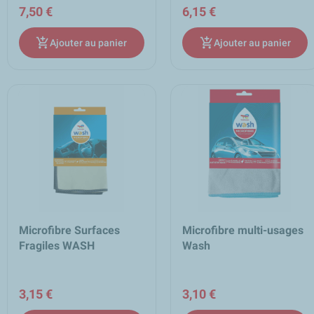
7,50 €
6,15 €
add_shopping_cart
add_shopping_cart
Ajouter au panier
Ajouter au panier
Microfibre Surfaces
Microfibre multi-usages
Fragiles WASH
Wash
3,15 €
3,10 €