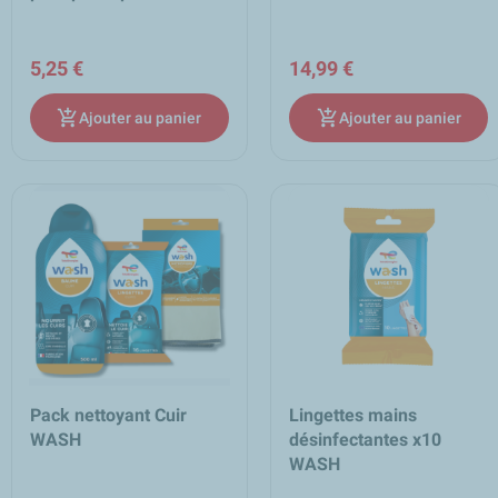
5,25 €
14,99 €
add_shopping_cart
add_shopping_cart
Ajouter au panier
Ajouter au panier
Pack nettoyant Cuir
Lingettes mains
WASH
désinfectantes x10
WASH