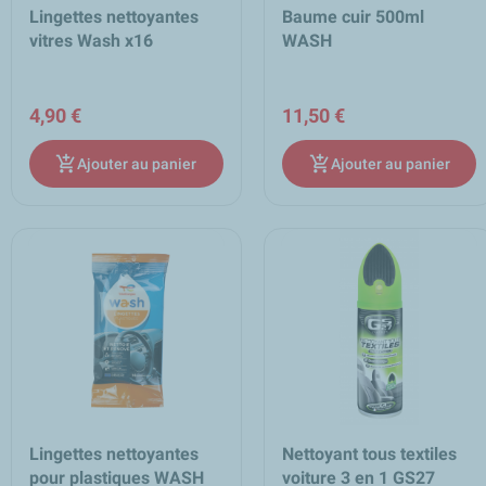
Lingettes nettoyantes
Baume cuir 500ml
vitres Wash x16
WASH
4,90 €
11,50 €
add_shopping_cart
add_shopping_cart
Ajouter au panier
Ajouter au panier
Lingettes nettoyantes
Nettoyant tous textiles
pour plastiques WASH
voiture 3 en 1 GS27