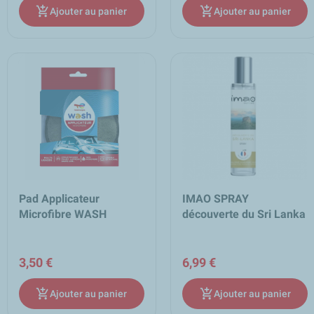
add_shopping_cart
add_shopping_cart
Ajouter au panier
Ajouter au panier
Pad Applicateur
IMAO SPRAY
Microfibre WASH
découverte du Sri Lanka
3,50 €
6,99 €
add_shopping_cart
add_shopping_cart
Ajouter au panier
Ajouter au panier