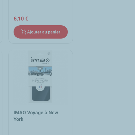
6,10 €
add_shopping_cart
Ajouter au panier
IMAO Voyage à New
York