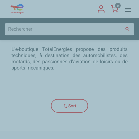
0
menu
search
L’e-boutique TotalEnergies propose des produits
techniques, à destination des automobilistes, des
motards, des passionnés d'aviation de loisirs ou de
sports mécaniques.
swap_vert
Sort
local_shipping
group
lock
loop