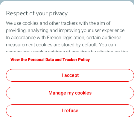
Expédition sous 24h en
Un équipe d'experts à
Paiement sécurisé et
Retour produit sur 30 jours
France Métropolitaine
votre écoute
confidentiel
Respect of your privacy
We use cookies and other trackers with the aim of
Contact
|
FAQ
|
Conditions Générales
providing, analyzing and improving your user experience.
d'Utilisation
|
Données personnelles
In accordance with French legislation, certain audience
measurement cookies are stored by default. You can
Nos Univers

change your cookie settings at any time by clicking on the
Liens utiles

"Manage my cookies" button. By clicking on the "Accept"
View the Personal Data and Tracker Policy
Mentions Légales

button, you agree that we may store all cookies on your
device. If you click on "Decline", only the technical cookies
Sites de la compagnie TotalEnergies

I accept
© 2026 - TotalEnergies
required for the site to function correctly will be used. For
more information, refer to the "Personal Data and Tracker
Manage my cookies
Policy" page.
I refuse