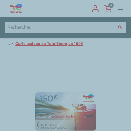
0
menu
search
...
Carte cadeau de TotalEnergies 150€