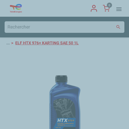
0
menu
search
...
ELF HTX 976+ KARTING SAE 50 1L