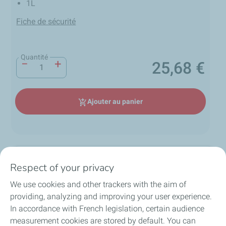
1L
Fiche de sécurité
Quantité
−
+
25,68 €
Prix
Ajouter au panier
add_shopping_cart
Description
Respect of your privacy
We use cookies and other trackers with the aim of
Huile ELF HTX 909 Karting
providing, analyzing and improving your user experience.
local_shipping
group
lock
In accordance with French legislation, certain audience
ELF HTX 909 est un lubrifiant spécialement
loop
measurement cookies are stored by default. You can
développé pour les moteurs 2-temps de