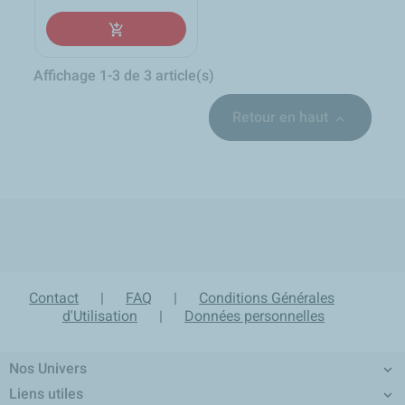
add_shopping_cart
Affichage 1-3 de 3 article(s)
Retour en haut

local_shipping
group
lock
loop
Expédition sous 24h en
Un équipe d'experts à
Paiement sécurisé et
Retour produit sur 30 jours
France Métropolitaine
votre écoute
confidentiel
Contact
|
FAQ
|
Conditions Générales
d'Utilisation
|
Données personnelles
Nos Univers

Liens utiles
