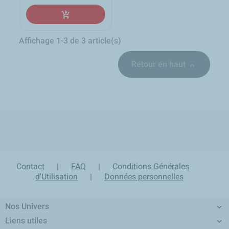
add_shopping_cart
Affichage 1-3 de 3 article(s)
Retour en haut

local_shipping
group
lock
loop
Expédition sous 24h en
Un équipe d'experts à
Paiement sécurisé et
Retour produit sur 30 jours
France Métropolitaine
votre écoute
confidentiel
Contact
|
FAQ
|
Conditions Générales
d'Utilisation
|
Données personnelles
Nos Univers

Liens utiles
