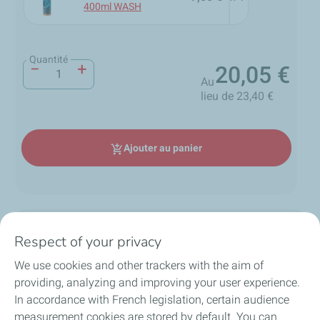
400ml WASH
Quantité
−
+
20,05 €
Prix
Au
lieu de 23,40 €
Ajouter au panier
add_shopping_cart
Description
Respect of your privacy
We use cookies and other trackers with the aim of
Le pack nettoyage plastiques TotalEnergies WASH est idéal
pour prendre soin de tous les plastiques intérieur, extérieur
providing, analyzing and improving your user experience.
de votre véhicule.
local_shipping
group
lock
In accordance with French legislation, certain audience
loop
Il est composé des articles suivants :
measurement cookies are stored by default. You can