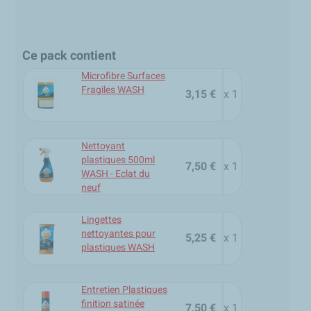
Ce pack contient
Microfibre Surfaces
Fragiles WASH
3,15 €
x 1
Nettoyant
plastiques 500ml
7,50 €
x 1
WASH - Eclat du
neuf
Lingettes
nettoyantes pour
5,25 €
x 1
plastiques WASH
Entretien Plastiques
finition satinée
7,50 €
x 1