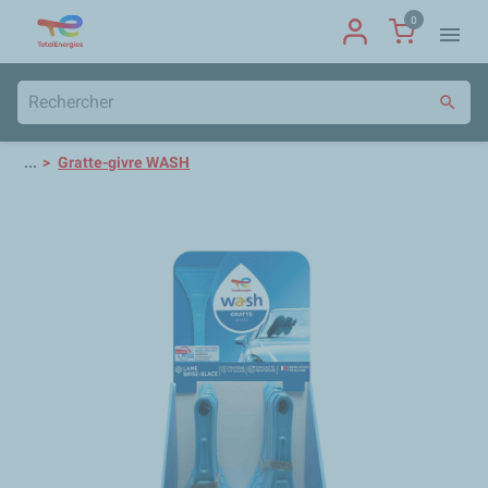
0
menu
search
...
Gratte-givre WASH