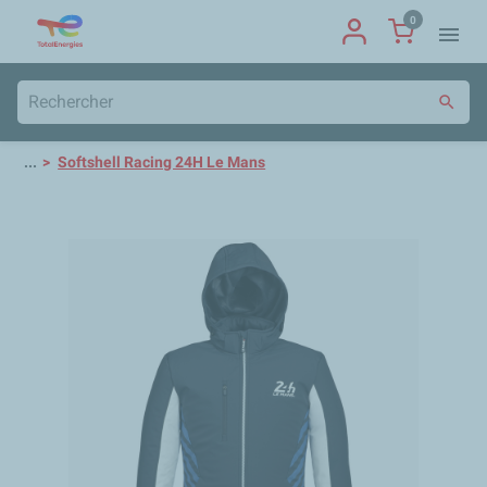
0
menu
search
...
Softshell Racing 24H Le Mans