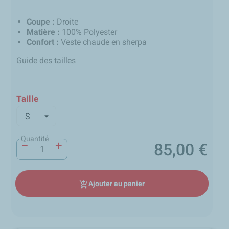
Coupe :
Droite
Matière :
100% Polyester
Confort :
Veste chaude en sherpa
Guide des tailles
Taille
Quantité
−
+
85,00 €
Prix
Ajouter au panier
add_shopping_cart