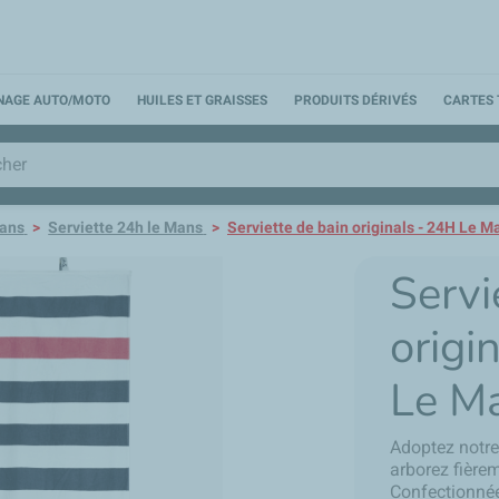
NNAGE AUTO/MOTO
HUILES ET GRAISSES
PRODUITS DÉRIVÉS
CARTES 
ans
Serviette 24h le Mans
Serviette de bain originals - 24H Le M
Servi
origi
Le M
Adoptez notre 
arborez fière
Confectionnée