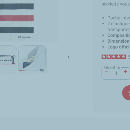
serviette vous
Poche intég
2 élastique
transporter
Compositio
Dimensions
Logo offic

Quantité
−
+
add_s