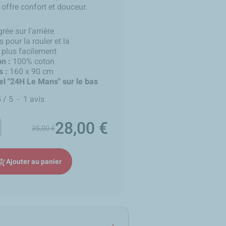
 offre confort et douceur.
rée sur l'arrière
s pour la rouler et la
 plus facilement
n :
100% coton
 :
160 x 90 cm
iel "24H Le Mans" sur le bas
5
/
5
-
1
avis
28,00 €
Prix
Prix de base
35,00 €
Ajouter au panier
hopping_cart