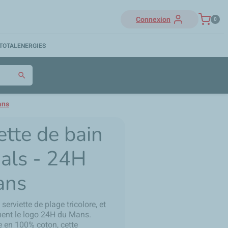
Connexion
0
TOTALENERGIES
search
ans
ette de bain
nals - 24H
ans
serviette de plage tricolore, et
ment le logo 24H du Mans.
 en 100% coton, cette