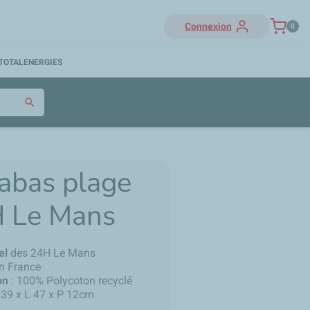
Connexion
0
TOTALENERGIES
search
abas plage
H Le Mans
el
des 24H Le Mans
n France
on
: 100% Polycoton recyclé
 39 x L 47 x P 12cm