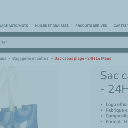
NNAGE AUTO/MOTO
HUILES ET GRAISSES
PRODUITS DÉRIVÉS
CARTES 
ans
Bagagerie et autres
Sac cabas plage - 24H Le Mans
Sac c
- 24
Logo offici
Fabriqué
e
Compositi
Format
: H