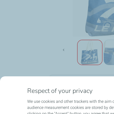

Description
Respect of your privacy
Sac cabas plage - 24H Le Mans
We use cookies and other trackers with the aim o
Préparez la saison estivale avec no
audience measurement cookies are stored by defa
Mans. Il allie élégance et fonction
Expédition sous 24h en France
clicking on the "Accept" button, you agree that we