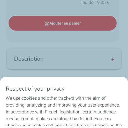
lieu de 19,35 €
Ajouter au panier
add_shopping_cart
Description
Le pack nettoyant textile est idéal pour prendre soin de
l'intérieur de votre véhicule, il comprend :
Avis
Respect of your privacy
Un
nettoyant stop odeur
: Le stop anti-odeurs
tenaces TotalEnergies Wash est spécialement
We use cookies and other trackers with the aim of
5
développé pour éliminer les odeurs tenaces
/
5
providing, analyzing and improving your user experience.
dans votre habitacles.
local_shipping
group
lock
In accordance with French legislation, certain audience
loop
Une
brosse textiles 2 en 1
: La Brosse 2 en 1
measurement cookies are stored by default. You can
Intérieur TotalEnergies WASH est idéale pour
change your cookie settings at any time by clicking on the
nettoyer les textiles de votre véhicule.
Expédition sous 24h en
Un équipe d'experts à
Paiement sécurisé et