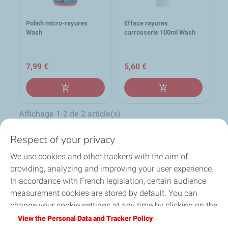
Polish micro-rayures
Efface rayures
Wash
carrosserie 100ml Wash
7,99 €
5,60 €
add_shopping_cart
add_shopping_cart
Affichage 1-2 de 2 article(s)
Retour en haut
Respect of your privacy

We use cookies and other trackers with the aim of
providing, analyzing and improving your user experience.
local_shipping
group
lock
In accordance with French legislation, certain audience
loop
measurement cookies are stored by default. You can
change your cookie settings at any time by clicking on the
Expédition sous 24h en
Un équipe d'experts à
Paiement sécurisé et
Retour produit sur 30 jours
France Métropolitaine
votre écoute
confidentiel
"Manage my cookies" button. By clicking on the "Accept"
View the Personal Data and Tracker Policy