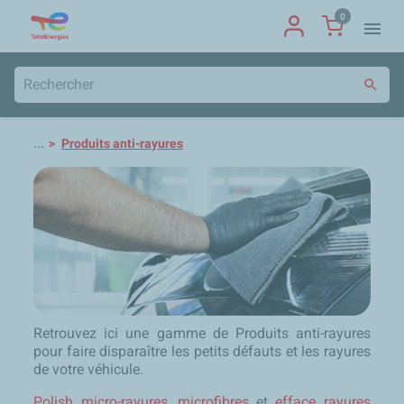
0
menu
search
...
Produits anti-rayures
Retrouvez ici une gamme de Produits anti-rayures
pour faire disparaître les petits défauts et les rayures
de votre véhicule.
Polish micro-rayures
,
microfibres
et
efface rayures