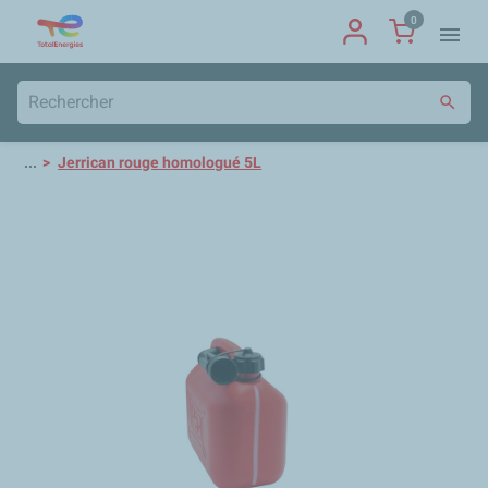
0
menu
search
...
Jerrican rouge homologué 5L