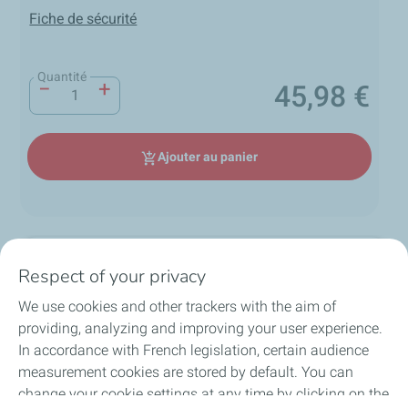
Fiche de sécurité
Quantité
−
+
45,98 €
Prix
Ajouter au panier
add_shopping_cart
Description
Respect of your privacy
We use cookies and other trackers with the aim of
TotalEnergies Quartz Ineo C1 5W-30 est une huile
providing, analyzing and improving your user experience.
moteur haute performance de technologie de
local_shipping
group
lock
synthèse. Cette huile de faible viscosité convient à
In accordance with French legislation, certain audience
loop
tous les moteurs essence et Diesel, en particulier les
measurement cookies are stored by default. You can
plus récents respectant les normes Euro IV et Euro V
change your cookie settings at any time by clicking on the
Expédition sous 24h en
Un équipe d'experts à
Paiement sécurisé et
Retour produit sur 30 jours
de réduction des émissions polluantes. Elle est