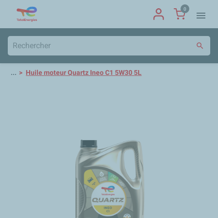
0
menu
search
...
Huile moteur Quartz Ineo C1 5W30 5L