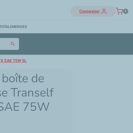
Connexion
0
TOTALENERGIES
search
NFX SAE 75W 5L
 boîte de
se Tranself
SAE 75W