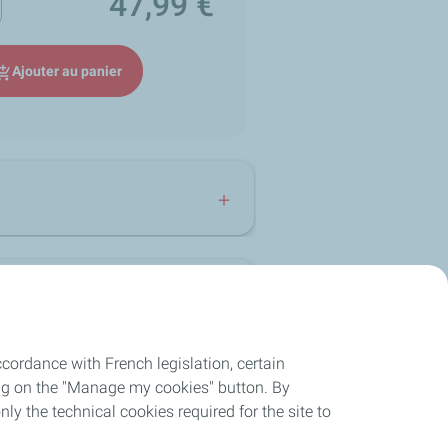
47,99 €
Prix
Ajouter au panier
hopping_cart
fortement sollicitées. Cette huile
cordance with French legislation, certain
ing on the "Manage my cookies" button. By
et
loop
nly the technical cookies required for the site to
Retour produit sur 30 jours