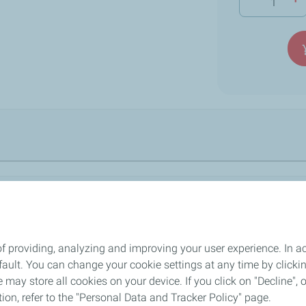
add_s
eur extrême pression pour les boîtes de vitesses manuelles très 
lt, Nissan, Mitsubishi équipés de boîtes de vitesses manuelles.
ubishi pour les boites Sx, Jxx, TLx, ND4, NDk1, Pxx et DBx"
4.8
/
5
f providing, analyzing and improving your user experience. In ac
ult. You can change your cookie settings at any time by click
Un équipe d'experts à votre
Paiement sécurisé 
lock
 may store all cookies on your device. If you click on "Decline", o
écoute
confidentiel
tion, refer to the "Personal Data and Tracker Policy" page.