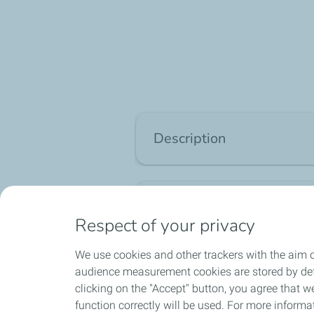
Description
ELF Tranself NFX est une huile mot
convient à tous les véhicules Renau
Avis
Normes : API GL-4
Respect of your privacy
Homologations : Renault-Nissan-Mits
We use cookies and other trackers with the aim o
audience measurement cookies are stored by defa
Expédition sous 24h en France
local_shipping
group
clicking on the "Accept" button, you agree that we
Métropolitaine
function correctly will be used. For more informa