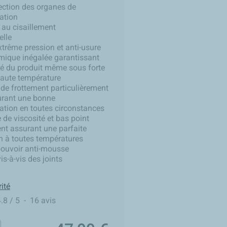
ection des organes de
ation
 au cisaillement
elle
xtrême pression et anti-usure
mique inégalée garantissant
ité du produit même sous forte
haute température
 de frottement particulièrement
urant une bonne
ation en toutes circonstances
 de viscosité et bas point
nt assurant une parfaite
on à toutes températures
pouvoir anti-mousse
is-à-vis des joints
ité
4.8
/
5
-
16
avis