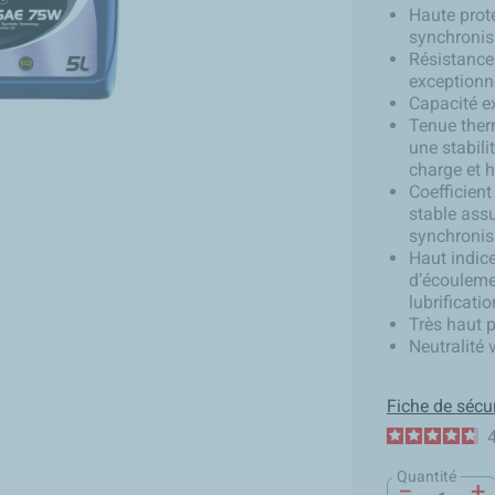
Haute prot
synchronis
Résistance
exceptionn
Capacité e
Tenue ther
une stabil
charge et 
Coefficient
stable ass
synchronis
Haut indice
d’écouleme
lubrificati
Très haut 
Neutralité v
Fiche de sécur
Quantité
−
+