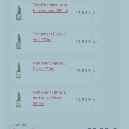
TotalEnergies - Anti
fuite moteur 250 ml
11,50 €
x 1
Traitement Diesel 2
en 1 250ml
14,90 €
x 1
Nettoyant injecteur
Diesel 250ml
13,80 €
x 1
Nettoyant Filtres à
particules Diesel
14,90 €
x 1
250ml
Quantité
−
+