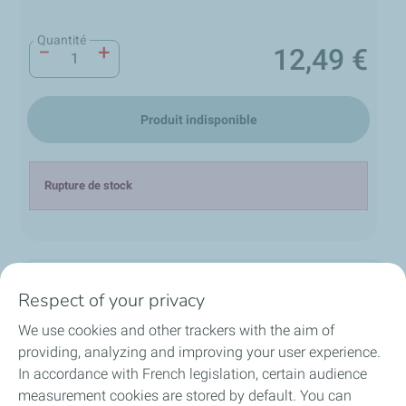
Quantité
−
+
12,49 €
Prix
Produit indisponible
Rupture de stock
Description
Respect of your privacy
We use cookies and other trackers with the aim of
TotalEnergies Prosylva 4T 15W-40 est une huile
providing, analyzing and improving your user experience.
minérale destinée aux moteurs 4 temps essence ou
local_shipping
group
lock
Diesel des matériels de motoculture professionnelle
In accordance with French legislation, certain audience
loop
et de plaisance.
measurement cookies are stored by default. You can