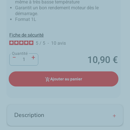
même à très basse température
Garantit un bon rendement moteur dès le
démarrage.
Format 1L
Fiche de sécurité
5
/
5
-
10
avis
Quantité
−
+
10,90 €
Prix
Ajouter au panier
add_shopping_cart
Description
Graissage des moteurs à pistons d’aéronefs