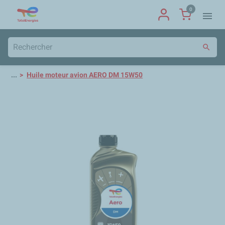
0
menu
search
...
Huile moteur avion AERO DM 15W50