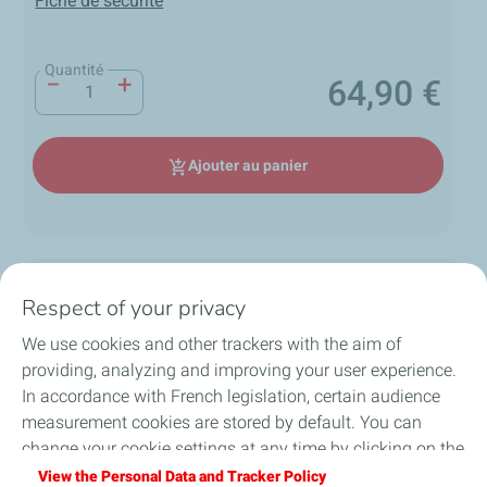
Fiche de sécurité
Quantité
−
+
64,90 €
Prix
Ajouter au panier
add_shopping_cart
Description
Respect of your privacy
We use cookies and other trackers with the aim of
HTX prestige 20W50, une huile
providing, analyzing and improving your user experience.
moteur moteur pour voitures
local_shipping
group
lock
In accordance with French legislation, certain audience
loop
classiques
measurement cookies are stored by default. You can
change your cookie settings at any time by clicking on the
Expédition sous 24h en
Un équipe d'experts à
Paiement sécurisé et
La viscosité élévée de l'huile moteur HTX prestige
Retour produit sur 30 jours
France Métropolitaine
votre écoute
confidentiel
20W50 permet de minimiser les pertes d'huiles sur les
"Manage my cookies" button. By clicking on the "Accept"
View the Personal Data and Tracker Policy