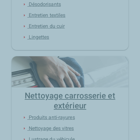
Désodorisants
arrow_right
Entretien textiles
arrow_right
Entretien du cuir
arrow_right
Lingettes
arrow_right
Nettoyage carrosserie et
extérieur
Produits anti-rayures
arrow_right
Nettoyage des vitres
arrow_right
Lustrage du véhicule
arrow_right