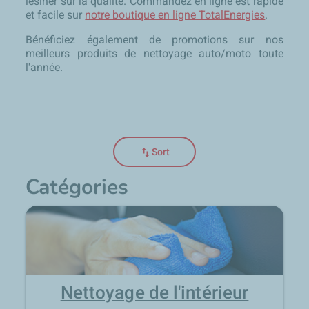
lésiner sur la qualité. Commandez en ligne est rapide
et facile sur
notre boutique en ligne TotalEnergies
.
Bénéficiez également de promotions sur nos
meilleurs produits de nettoyage auto/moto toute
l'année.
swap_vert
Sort
Catégories
Nettoyage de l'intérieur