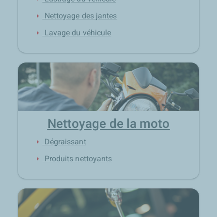
Nettoyage des jantes
arrow_right
Lavage du véhicule
arrow_right
Nettoyage de la moto
Dégraissant
arrow_right
Produits nettoyants
arrow_right