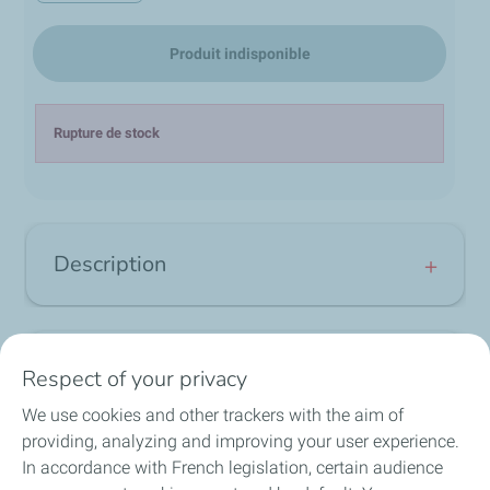
Produit indisponible
Rupture de stock
Description
Elf moto chain lube, une graisse
haute performance
Avis
Respect of your privacy
ELF MOTO CHAIN LUBE est une graisse pour chaîne
de moto à très hautes performances. Cette huile a été
We use cookies and other trackers with the aim of
spécialement formulée pour assurer une lubrification
providing, analyzing and improving your user experience.
optimale des chaines de transmission moto.
local_shipping
group
lock
In accordance with French legislation, certain audience