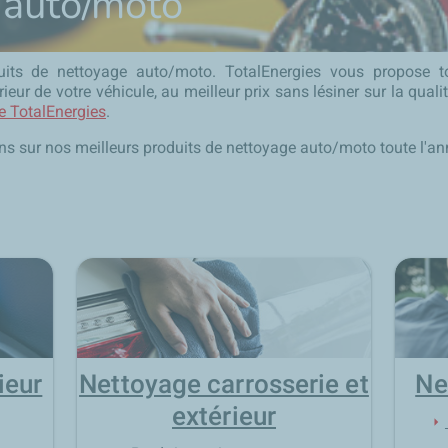
 auto/moto
duits de nettoyage auto/moto. TotalEnergies vous propose t
térieur de votre véhicule, au meilleur prix sans lésiner sur la qu
ne TotalEnergies
.
s sur nos meilleurs produits de nettoyage auto/moto toute l'an
ieur
Nettoyage carrosserie et
Ne
extérieur
arrow_right