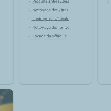
Produits anti-rayures
arrow_right
arrow_right
Nettoyage des vitres
arrow_right
Lustrage du véhicule
arrow_right
Nettoyage des jantes
arrow_right
Lavage du véhicule
arrow_right