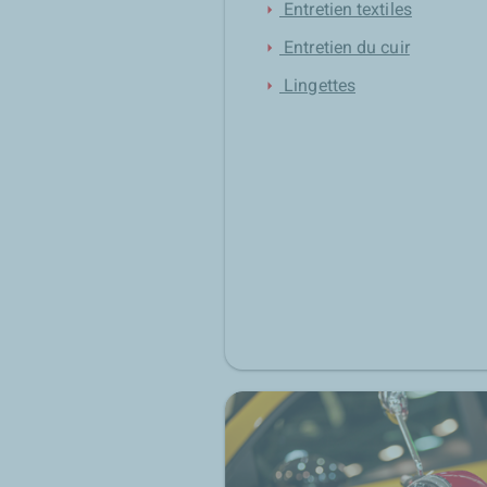
Entretien textiles
arrow_right
Entretien du cuir
arrow_right
Lingettes
arrow_right