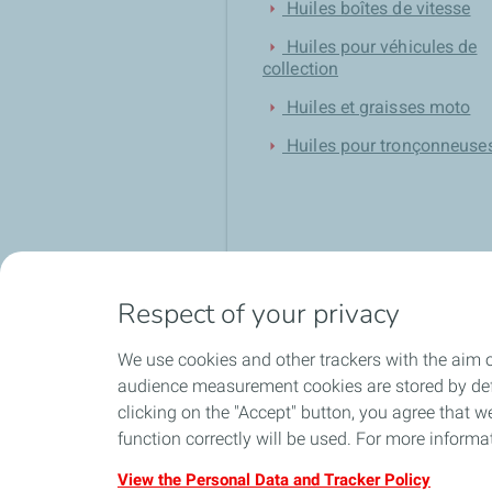
Huiles boîtes de vitesse
arrow_right
Huiles pour véhicules de
arrow_right
collection
Huiles et graisses moto
arrow_right
Huiles pour tronçonneuse
arrow_right
Respect of your privacy
We use cookies and other trackers with the aim o
audience measurement cookies are stored by defa
Expédition sous 24h en France
local_shipping
group
clicking on the "Accept" button, you agree that we
Métropolitaine
function correctly will be used. For more informa
View the Personal Data and Tracker Policy