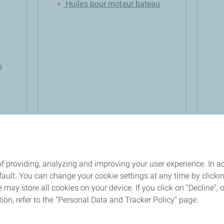
Huiles pour moteur bateau
arrow_right
s
f providing, analyzing and improving your user experience. In ac
ult. You can change your cookie settings at any time by click
Un équipe d'experts à votre
Paiement sécurisé 
lock
 may store all cookies on your device. If you click on "Decline", o
écoute
confidentiel
tion, refer to the "Personal Data and Tracker Policy" page.