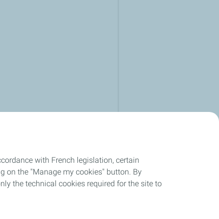
cordance with French legislation, certain
ing on the "Manage my cookies" button. By
et
loop
nly the technical cookies required for the site to
Retour produit sur 30 jours