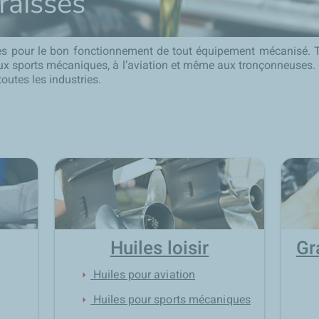
raisses
les pour le bon fonctionnement de tout équipement mécanisé. T
x sports mécaniques, à l’aviation et même aux tronçonneuses. 
utes les industries.
Huiles loisir
Gr
Huiles pour aviation
arrow_right
Huiles pour sports mécaniques
arrow_right