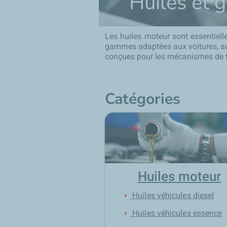
Huiles et g
Les huiles moteur sont essentiel
gammes adaptées aux voitures, au
conçues pour les mécanismes de to
Catégories
Huiles moteur
Huiles véhicules diesel
arrow_right
Huiles véhicules essence
arrow_right