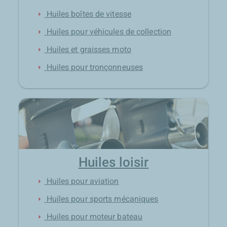
Huiles boîtes de vitesse
arrow_right
Huiles pour véhicules de collection
arrow_right
Huiles et graisses moto
arrow_right
Huiles pour tronçonneuses
arrow_right
Huiles loisir
Huiles pour aviation
arrow_right
Huiles pour sports mécaniques
arrow_right
Huiles pour moteur bateau
arrow_right