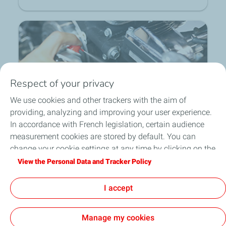
Respect of your privacy
Graisses industrielles
We use cookies and other trackers with the aim of
providing, analyzing and improving your user experience.
local_shipping
group
lock
In accordance with French legislation, certain audience
loop
measurement cookies are stored by default. You can
change your cookie settings at any time by clicking on the
Expédition sous 24h en
Un équipe d'experts à
Paiement sécurisé et
Retour produit sur 30 jours
France Métropolitaine
votre écoute
confidentiel
"Manage my cookies" button. By clicking on the "Accept"
View the Personal Data and Tracker Policy
button, you agree that we may store all cookies on your
Contact
|
FAQ
|
Conditions Générales
device. If you click on "Decline", only the technical cookies
I accept
d'Utilisation
|
Données personnelles
required for the site to function correctly will be used. For
more information, refer to the "Personal Data and Tracker
Manage my cookies
Policy" page.
Nos Univers
