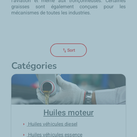
l’aviation et même aux tronçonneuses. Certaines
graisses sont également conçues pour les
mécanismes de toutes les industries.
swap_vert
Sort
Catégories
Huiles moteur
Huiles véhicules diesel
arrow_right
Huiles véhicules essence
arrow_right